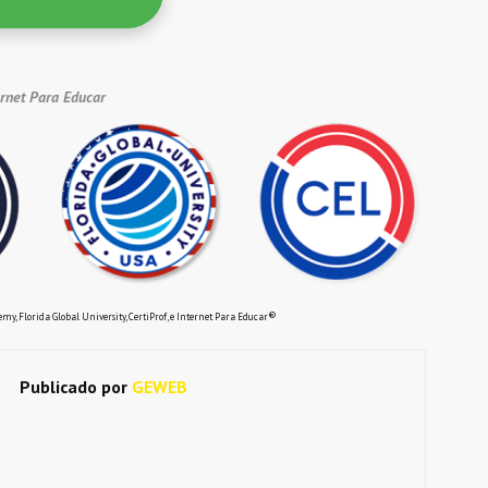
ernet Para Educar
®
my, Florida Global University, CertiProf, e Internet Para Educar
Publicado por
GEWEB