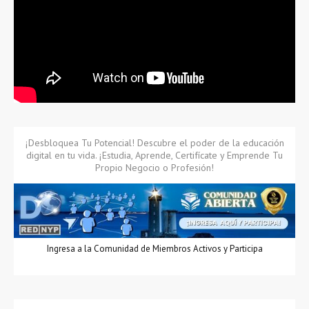
¡Desbloquea Tu Potencial! Descubre el poder de la educación
digital en tu vida. ¡Estudia, Aprende, Certifícate y Emprende Tu
Propio Negocio o Profesión!
Ingresa a la Comunidad de Miembros Activos y Participa